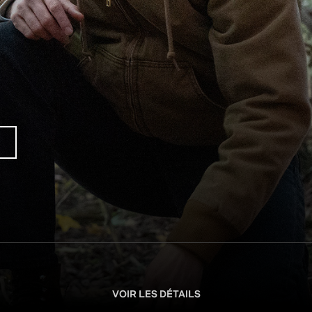
VOIR LES DÉTAILS