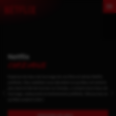
Netflix
chez vous
Explorez les lieux de tournage de vos films et séries Netflix
preférés. Des vedettes nous dévoilent ce qu’elles ont aimé le
plus dans le fait de tourner au Canada, y compris leurs lieux de
tournage, restaurants et événements préférés. Découvrez ce
qu’elles avaient à dire !
PARCOURIR LES LIEUX